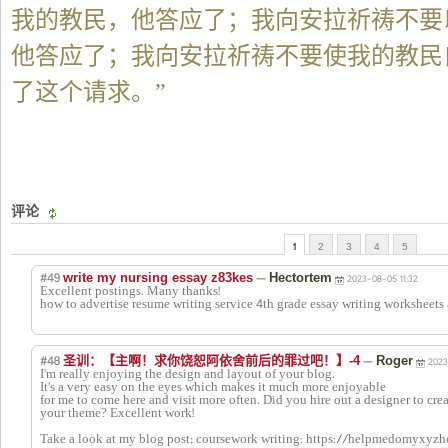
我的教民，他答应了；我向安拉祈祷不要
他答应了；我向安拉祈祷不要使我的教民
了这个请求。”
评论
1
2
3
4
5
#49
—
write my nursing essay z83kes
Hectortem
2023-08-05 11:32
Excellent postings. Many thanks!
how to advertise resume writing service 4th grade essay writing worksheets
#48
—
圣训：【主啊！求你饶恕阿依舍前后的罪过吧！】-4
Roger
2023
I'm really enjoying the design and layout of your blog.
It's a very easy on the eyes which makes it much more enjoyable
for me to come here and visit more often. Did you hire out a designer to cre
your theme? Excellent work!
Take a look at my blog post; coursework writing: https://helpmedomyxy