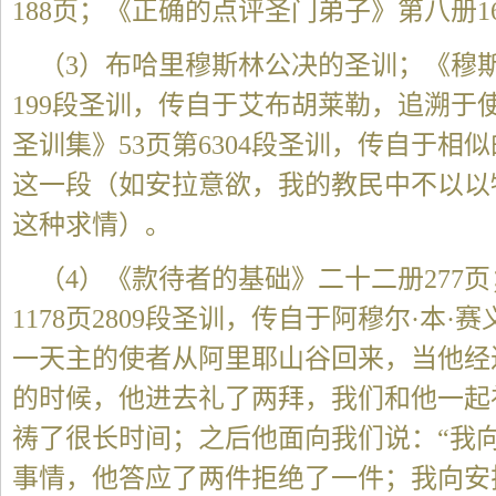
188页；《正确的点评圣门弟子》第八册1
（3）布哈里穆斯林公决的圣训；《穆斯
199段圣训，传自于艾布胡莱勒，追溯于
圣训集》53页第6304段圣训，传自于相
这一段（如安拉意欲，我的教民中不以以
这种求情）。
（4）《款待者的基础》二十二册277
1178页2809段圣训，传自于阿穆尔·本
一天主的使者从阿里耶山谷回来，当他经
的时候，他进去礼了两拜，我们和他一起
祷了很长时间；之后他面向我们说：“我
事情，他答应了两件拒绝了一件；我向安