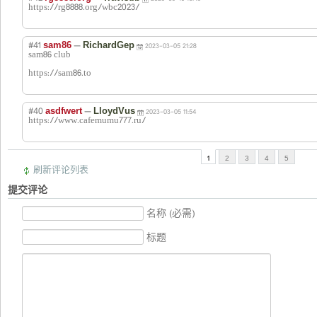
https://rg8888.org/wbc2023/
#41
—
sam86
RichardGep
2023-03-05 21:28
sam86 club
https://sam86.to
#40
—
asdfwert
LloydVus
2023-03-05 11:54
https://www.cafemumu777.ru/
1
2
3
4
5
刷新评论列表
提交评论
名称 (必需)
标题