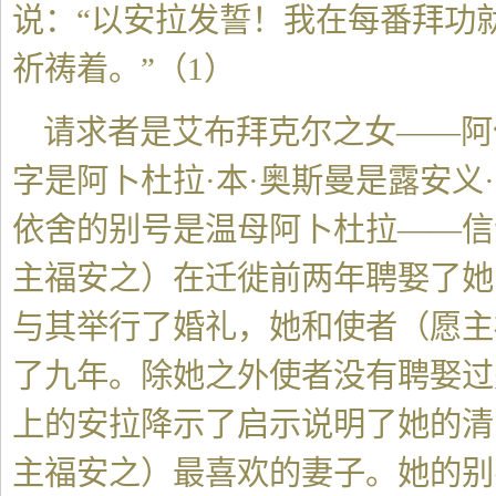
说：“以安拉发誓！我在每番拜功
祈祷着。”（1）
请求者是艾布拜克尔之女——阿
字是阿卜杜拉·本·奥斯曼是露安义
依舍的别号是温母阿卜杜拉——信
主福安之）在迁徙前两年聘娶了她
与其举行了婚礼，她和使者（愿主
了九年。除她之外使者没有聘娶过
上的安拉降示了启示说明了她的清
主福安之）最喜欢的妻子。她的别