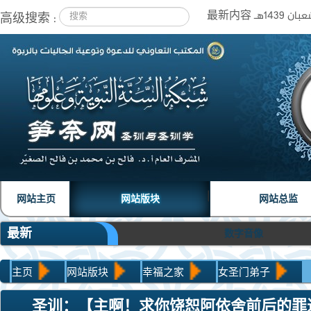
高级搜索 :
|
|
网站主页
网站版块
网站总监
最新
数字音像
主页
网站版块
幸福之家
女圣门弟子
圣训：【主啊！求你饶恕阿依舍前后的罪过吧！】-4
圣训：【主啊！求你饶恕阿依舍前后的罪