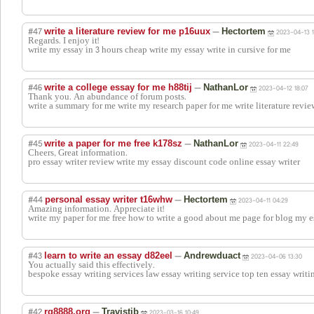
#47
—
write a literature review for me p16uux
Hectortem
2023-04-13 1
Regards. I enjoy it!
write my essay in 3 hours cheap write my essay write in cursive for me
#46
—
write a college essay for me h88tij
NathanLor
2023-04-12 18:07
Thank you. An abundance of forum posts.
write a summary for me write my research paper for me write literature revie
#45
—
write a paper for me free k178sz
NathanLor
2023-04-11 22:49
Cheers, Great information.
pro essay writer review write my essay discount code online essay writer
#44
—
personal essay writer t16whw
Hectortem
2023-04-11 04:29
Amazing information. Appreciate it!
write my paper for me free how to write a good about me page for blog my e
#43
—
learn to write an essay d82eel
Andrewduact
2023-04-06 13:30
You actually said this effectively.
bespoke essay writing services law essay writing service top ten essay writi
#42
—
rg8888.org
Travistib
2023-03-16 10:49