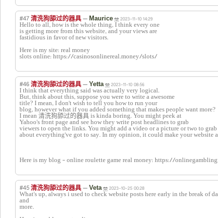
#47
—
清洗狗舔过的器具
Maurice
2023-11-10 14:29
Hello to all, how is the whole thing, I think every one
is getting more from this website, and your views are
fastidious in favor of new visitors.
Here is my site: real money
slots online: https://casinosonlinereal.money/slots/
#46
—
清洗狗舔过的器具
Yetta
2023-11-10 08:56
I think that everything said was actually very logical.
But, think about this, suppose you were to write a awesome
title? I mean, I don't wish to tell you how to run your
blog, however what if you added something that makes people want more?
I mean 清洗狗舔过的器具 is kinda boring. You might peek at
Yahoo's front page and see how they write post headlines to grab
viewers to open the links. You might add a video or a picture or two to grab
about everything've got to say. In my opinion, it could make your website a l
Here is my blog - online roulette game real money: https://onlinegambli
#45
—
清洗狗舔过的器具
Veta
2023-10-25 00:28
What's up, always i used to check website posts here early in the break of d
and
more.