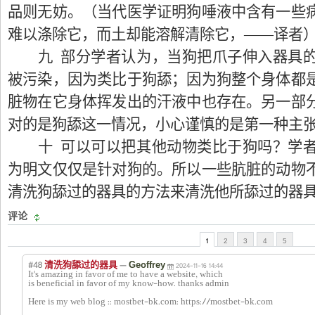
品则无妨。（当代医学证明狗唾液中含有一些
难以涤除它，而土却能溶解清除它，——译者
九 部分学者认为，当狗把爪子伸入器具
被污染，因为类比于狗舔；因为狗整个身体都
脏物在它身体挥发出的汗液中也存在。另一部
对的是狗舔这一情况，小心谨慎的是第一种主
十 可以可以把其他动物类比于狗吗？学
为明文仅仅是针对狗的。所以一些肮脏的动物
清洗狗舔过的器具的方法来清洗他所舔过的器
评论
1
2
3
4
5
#48
—
清洗狗舔过的器具
Geoffrey
2024-11-16 14:44
It's amazing in favor of me to have a website, which
is beneficial in favor of my know-how. thanks admin
Here is my web blog :: mostbet-bk.com: https://mostbet-bk.com