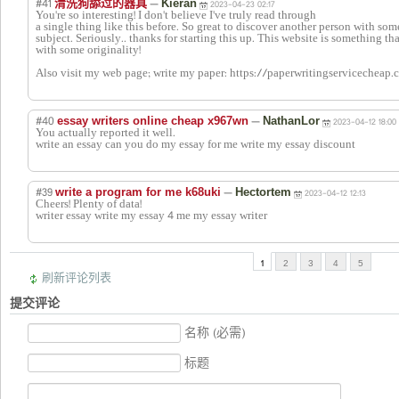
#41
—
清洗狗舔过的器具
Kieran
2023-04-23 02:17
You're so interesting! I don't believe I've truly read through
a single thing like this before. So great to discover another person with so
subject. Seriously.. thanks for starting this up. This website is something t
with some originality!
Also visit my web page; write my paper: https://paperwritingservicecheap
#40
—
essay writers online cheap x967wn
NathanLor
2023-04-12 18:00
You actually reported it well.
write an essay can you do my essay for me write my essay discount
#39
—
write a program for me k68uki
Hectortem
2023-04-12 12:13
Cheers! Plenty of data!
writer essay write my essay 4 me my essay writer
1
2
3
4
5
刷新评论列表
提交评论
名称 (必需)
标题