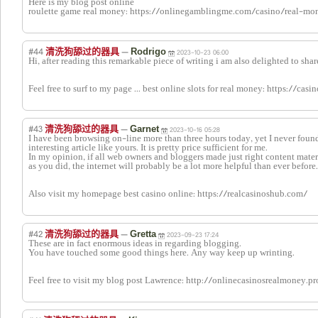
Here is my blog post online
roulette game real money: https://onlinegamblingme.com/casino/real-mo
#44
—
清洗狗舔过的器具
Rodrigo
2023-10-23 06:00
Hi, after reading this remarkable piece of writing i am also delighted to sh
Feel free to surf to my page ... best online slots for real money: https://ca
#43
—
清洗狗舔过的器具
Garnet
2023-10-16 05:28
I have been browsing on-line more than three hours today, yet I never foun
interesting article like yours. It is pretty price sufficient for me.
In my opinion, if all web owners and bloggers made just right content mater
as you did, the internet will probably be a lot more helpful than ever before.
Also visit my homepage best casino online: https://realcasinoshub.com/
#42
—
清洗狗舔过的器具
Gretta
2023-09-23 17:24
These are in fact enormous ideas in regarding blogging.
You have touched some good things here. Any way keep up wrinting.
Feel free to visit my blog post Lawrence: http://onlinecasinosrealmoney.pr