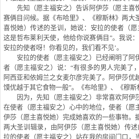
先知（愿主福安之）告诉阿伊莎（愿主喜
赛俩目问候。据《布哈里》、《穆斯林》两大
喜悦她）传述的圣训，她说：安拉的使者（愿
这是哲布莱利天使，他给你说赛俩目”。我说：
安拉的使者呀！你看见的，我们看不见’。
安拉的使者（愿主福安之）已经阐明了阿
者（愿主福安之）说：“有很多的男人完美了
阿西亚和依姆兰之女麦尔彦完美了。阿伊莎优
馍优越于其它食物一般”。《布哈里》、《穆斯
因为，先知（愿主福安之）非常喜欢阿伊
在使者（愿主福安之）心中的地位，使者（愿
伊莎（愿主喜悦她）完成她喜欢的一些事物。
两大圣训辑录，由阿伊莎（愿主喜悦她）传述
拉的使者（愿主福安之）站在我的房间门口，