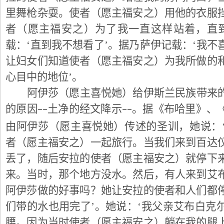
里舞枪杂耍。使者（愿主福安之）用他的衣服
者（愿主福安之）为了我一直这样站着，直
载：‘直到我不想看了’。据乃萨伊记载：‘我
让妇女们知道使者（愿主福安之）为我所做的
心目中的地位’。
阿伊莎（愿主喜悦她）给伊斯兰民族带来
--
--
的原因
土净的经文降示
。据《布哈里》、
由阿伊莎（愿主喜悦她）传述的圣训，她说：
者（愿主福安之）一起旅行。当我们来到百达
丢了，随后安拉的使者（愿主福安之）就停下
来。当时，那个地方没水。然后，有人来到艾
阿伊莎做的好事吗？她让安拉的使者和人们都
们带的水也用完了’。她说：‘我父亲艾布白克
腰。因为当时使者（愿主福安之）躺在我的腿