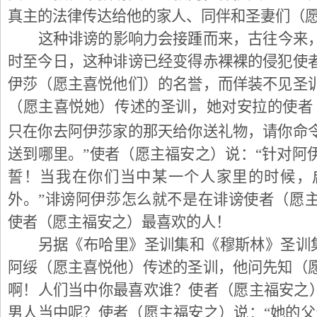
真主的法律传达给他的家人、同伴和圣妻们（
这种诽谤的影响力会接踵而来，古往今来
时至今日，这种诽谤已经变得赤裸裸的侵犯使
伊莎（愿主喜悦他们）的名誉，而佯装不见圣
（愿主喜悦她）传述的圣训，她对安拉的使者
只在你去阿伊莎家的那天给你送礼物，请你命
送到哪里。”使者（愿主福安之）说：“针对阿
誓！当我在你们当中某一个人家里的时候，
外。”诽谤阿伊莎怎么就不是在诽谤使者（愿
使者（愿主福安之）最喜欢的人！
另据《布哈里》圣训集和《穆斯林》圣训集
阿绥（愿主喜悦他）传述的圣训，他问先知（
啊！人们当中你最喜欢谁？使者（愿主福安之）
男人当中呢？使者（愿主福安之）说：“她的父