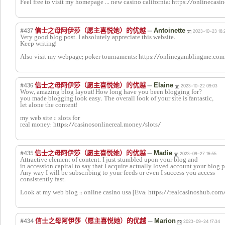
Feel free to visit my homepage ... new casino california: https://onlinecasi
#437
—
信士之母阿伊莎（愿主喜悦她）的优越
Antoinette
2023-10-23 18:
Very good blog post. I absolutely appreciate this website.
Keep writing!
Also visit my webpage; poker tournaments: https://onlinegamblingme.co
#436
—
信士之母阿伊莎（愿主喜悦她）的优越
Elaine
2023-10-22 09:03
Wow, amazing blog layout! How long have you been blogging for?
you made blogging look easy. The overall look of your site is fantastic,
let alone the content!
my web site :: slots for
real money: https://casinosonlinereal.money/slots/
#435
—
信士之母阿伊莎（愿主喜悦她）的优越
Madie
2023-09-27 16:55
Attractive element of content. I just stumbled upon your blog and
in accession capital to say that I acquire actually loved account your blog p
Any way I will be subscribing to your feeds or even I success you access
consistently fast.
Look at my web blog :: online casino usa [Eva: https://realcasinoshub.com
#434
—
信士之母阿伊莎（愿主喜悦她）的优越
Marion
2023-09-24 17:34