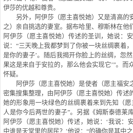
伊莎的优越和尊贵。
另外，阿伊莎（愿主喜悦她）又是清高的
之）亲自挑选的妻室。据布哈里、穆斯林在他
阿伊莎（愿主喜悦她）传述的圣训，她说：
说：“三天晚上我都梦到了你被一块丝绸裹着，
是你的妻子’。随后我揭开你脸上的丝绸，忽然
果这是来自于安拉的，那么他会实现它’”。而
怀疑。
阿伊莎（愿主喜悦她）是使者（愿主福安
密集搜集整理，由阿伊莎（愿主喜悦她）传述
她的形象用一块绿色的丝绸裹着来到先知（愿
人是你今后两世的妻子”。另据《姆斯泰德莱
阿伊莎（愿主喜悦她）传述，她说：‘我说：
中谁是天堂里的居民？’他说：“的确你是其中之