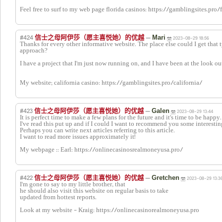
Feel free to surf to my web page florida casinos: https://gamblingsites.pro/
#424
—
信士之母阿伊莎（愿主喜悦她）的优越
Mari
2023-08-29 18:56
Thanks for every other informative website. The place else could I get that t
approach?
I have a project that I'm just now running on, and I have been at the look out
My website; california casino: https://gamblingsites.pro/california/
#423
—
信士之母阿伊莎（愿主喜悦她）的优越
Galen
2023-08-29 13:44
It is perfect time to make a few plans for the future and it's time to be happy.
I've read this put up and if I could I want to recommend you some interestin
Perhaps you can write next articles referring to this article.
I want to read more issues approximately it!
My webpage :: Earl: https://onlinecasinosrealmoneyusa.pro/
#422
—
信士之母阿伊莎（愿主喜悦她）的优越
Gretchen
2023-08-29 13:3
I'm gone to say to my little brother, that
he should also visit this website on regular basis to take
updated from hottest reports.
Look at my website - Kraig: https://onlinecasinorealmoneyusa.pro