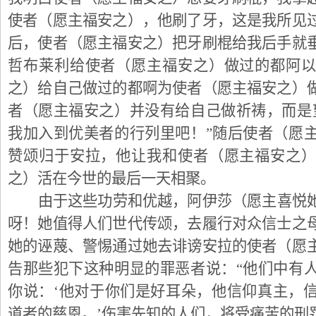
使者（愿主福安之），他刷了牙，这是我所见
后，使者（愿主福安之）把牙刷棍给我后手就
哲布莱利给使者（愿主福安之）做过的都阿
之）给自己做过的都啊为使者（愿主福安之）
者（愿主福安之）并没有给自己做祈祷，而是
我加入到优美者的行列里吧！”随后使者（愿
赞颂归于安拉，他让我和使者（愿主福安之
之）活在今世的最后一天相聚。
由于这些功劳和优越，阿伊莎（愿主喜悦
呀！她值得人们世代传颂，去履行对众信士之
她的诬蔑、警惕通过她去诽谤安拉的使者（愿
告那些犯下这种明显的罪恶者说：“他们中有
你说：‘他对于你们是好耳朵，他信仰真主，
道者的慈恩。’伤害先知的人们，将受痛苦的刑