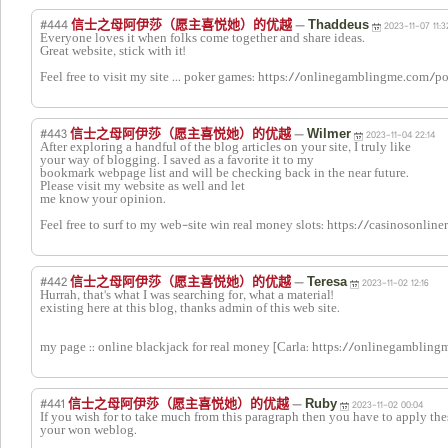
#444
—
信士之母阿伊莎（愿主喜悦她）的优越
Thaddeus
2023-11-07 11:3
Everyone loves it when folks come together and share ideas.
Great website, stick with it!
Feel free to visit my site ... poker games: https://onlinegamblingme.com/
#443
—
信士之母阿伊莎（愿主喜悦她）的优越
Wilmer
2023-11-04 22:14
After exploring a handful of the blog articles on your site, I truly like
your way of blogging. I saved as a favorite it to my
bookmark webpage list and will be checking back in the near future.
Please visit my website as well and let
me know your opinion.
Feel free to surf to my web-site win real money slots: https://casinosonlin
#442
—
信士之母阿伊莎（愿主喜悦她）的优越
Teresa
2023-11-02 12:16
Hurrah, that's what I was searching for, what a material!
existing here at this blog, thanks admin of this web site.
my page :: online blackjack for real money [Carla: https://onlinegambli
#441
—
信士之母阿伊莎（愿主喜悦她）的优越
Ruby
2023-11-02 00:04
If you wish for to take much from this paragraph then you have to apply the
your won weblog.