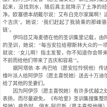
起来，没找到水，随后真主就降示了土净的
净。欧塞德本胡戴尔说：艾布白克尔家属啊！
个吉庆’。她说：‘我们赶起了我骑乘的那峰
链’。
伊玛目艾海麦德在他的圣训集里记载，由
的圣训，她说：“每当安拉给穆斯林大众的一
就说：‘女儿啊！指主发誓，你不知道你会带
不前而给他们带来了吉庆和容易’”。
据阿塔依·本·冉巴哈（愿安拉怜悯他）传
维叶派人给阿伊莎（愿主喜悦她）送去十万迪
给了其他的圣妻们。
因为阿伊莎（愿主喜悦她）有许多优越之
表扬，而尽量避免。《布哈里》圣训集搜集整
悦她）病危时，伊本·阿巴斯（愿主喜悦他俩