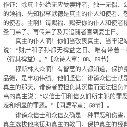
作证：除真主外绝无应受崇拜者，独一无偶、
的领袖、先知穆罕默德是真主的仆人和使者、
的使者。主啊！请赐福、赐安你的仆人和使者
圣门弟子、再传弟子及其追随者直到复生日。
真主的仆人啊！你们当敬畏真主，当牢记
说：“财产和子孙都无裨益之日。唯有带着
88
89
（得其裨益）。”【众诗人章：
、
节】
穆斯林大众啊！有智慧的人都知道，保护
品德，是丰功伟绩。他们坚信：诽谤众信士就
真主的那天，诽谤者要担负其沉重而无法担负
高的真主说：“以信士们和信女们所未犯的罪
58
蔑和明显的罪恶。”【同盟军章：
节】。
诽谤众信士和众信女确是一种罪恶和伤害
真主选拔他来援助真主的教门，保护真主的经