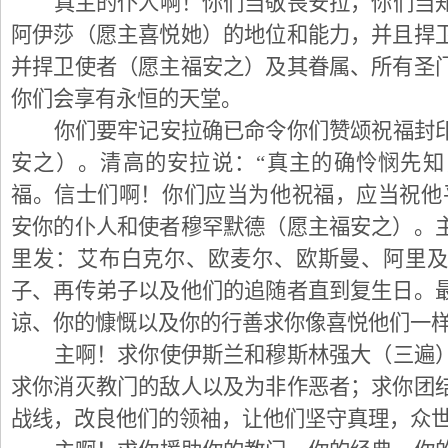
真主的仆人啊！你们当敬畏安拉，你们当
阿伊莎（愿主喜悦她）的地位和能力，并且捍
并捍卫使者（愿主福安之）及其眷属、所有圣
你们会享有永恒的天堂。
你们要牢记安拉确已命令你们赞颂祝福封
安之）。清高的安拉说：“真主的确怜悯先
福。信士们啊！你们应当为他祝福，应当祝他
安你的仆人和使者穆罕默德（愿主福安之）。
里发：艾布白克尔、欧麦尔、欧斯曼、阿里
子、再传弟子以及他们的追随者直到复生日。
谅、你的慷慨以及你的行善求你像喜悦他们一
主啊！求你使伊斯兰和穆斯林强大（三遍
求你消灭教门的敌人以及为非作恶者；求你团
战线，改良他们的领袖，让他们坚守真理，众