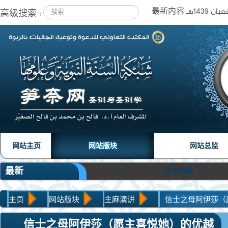
高级搜索 :
|
|
网站主页
网站版块
网站总监
最新
数字音像
主页
网站版块
主麻演讲
信士之母阿伊莎（
信士之母阿伊莎（愿主喜悦她）的优越