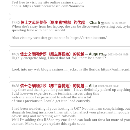
Feel free to visit my site online casino signup
bonus: https://onlinecasinosco.com/bonuses/
#440
—
信士之母阿伊莎（愿主喜悦她）的优越
Charli
2023-10-29 04:59
When she's away from her laptop, she can be discovered operating out, tryi
spending time with her household.
Also visit my web site; get more info: https://a-troninc.com/
#439
—
信士之母阿伊莎（愿主喜悦她）的优越
Augusta
2023-10-28 14:58
Highly energetic blog, I liked that bit. Will there be a part 2?
Look into my web blog :: casinos in jacksonville florida: https://onlinecas
#438
—
信士之母阿伊莎（愿主喜悦她）的优越
Ali
2023-10-28 06:46
hey there and thank you for your info – I have definitely picked up anythin
I did however expertise some technical issues using this
web site, since I experienced to reload the site a lot
of times previous to I could get it to load correctly.
I had been wondering if your hosting is OK? Not that I am complaining, but
sluggish loading instances times will often affect your placement in googl
advertising and marketing with Adwords.
Well I'm adding this RSS to my email and can look out for a lot more of you
content. Make sure you update this again soon.