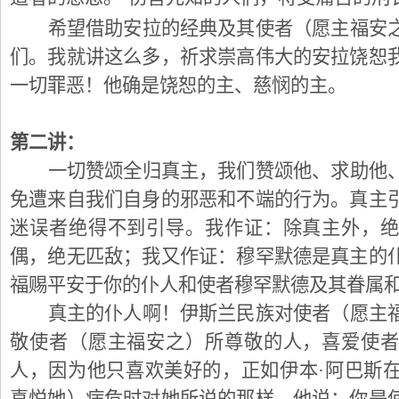
希望借助安拉的经典及其使者（愿主福安
们。我就讲这么多，祈求崇高伟大的安拉饶恕
一切罪恶！他确是饶恕的主、慈悯的主。
第二讲：
一切赞颂全归真主，我们赞颂他、求助他
免遭来自我们自身的邪恶和不端的行为。真主
迷误者绝得不到引导。我作证：除真主外，
偶，绝无匹敌；我又作证：穆罕默德是真主的
福赐平安于你的仆人和使者穆罕默德及其眷属
真主的仆人啊！伊斯兰民族对使者（愿主
敬使者（愿主福安之）所尊敬的人，喜爱使
人，因为他只喜欢美好的，正如伊本·阿巴斯