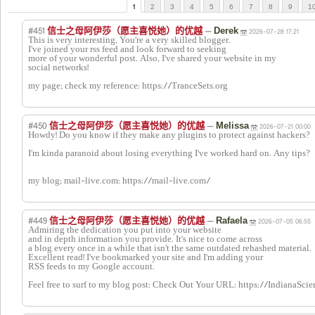
1
2
3
4
5
6
7
8
9
1
#451
—
信士之母阿伊莎（愿主喜悦她）的优越
Derek
2026-07-28 17:21
This is very interesting, You're a very skilled blogger.
I've joined your rss feed and look forward to seeking
more of your wonderful post. Also, I've shared your website in my
social networks!
my page; check my reference: https://TranceSets.org
#450
—
信士之母阿伊莎（愿主喜悦她）的优越
Melissa
2026-07-21 00:00
Howdy! Do you know if they make any plugins to protect against hackers?
I'm kinda paranoid about losing everything I've worked hard on. Any tips?
my blog; mail-live.com: https://mail-live.com/
#449
—
信士之母阿伊莎（愿主喜悦她）的优越
Rafaela
2026-07-05 06:55
Admiring the dedication you put into your website
and in depth information you provide. It's nice to come across
a blog every once in a while that isn't the same outdated rehashed material.
Excellent read! I've bookmarked your site and I'm adding your
RSS feeds to my Google account.
Feel free to surf to my blog post: Check Out Your URL: https://IndianaScie