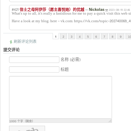
#421
—
信士之母阿伊莎（愿主喜悦她）的优越
Nickolas
2023-08-19 22:46
Have a look at my blog: here - vk.com: https://vk.com/topic-202740069_4
1
2
3
4
5
6
7
8
9
1
刷新评论列表
提交评论
名称 (必需)
标题
1000
个字（剩余）