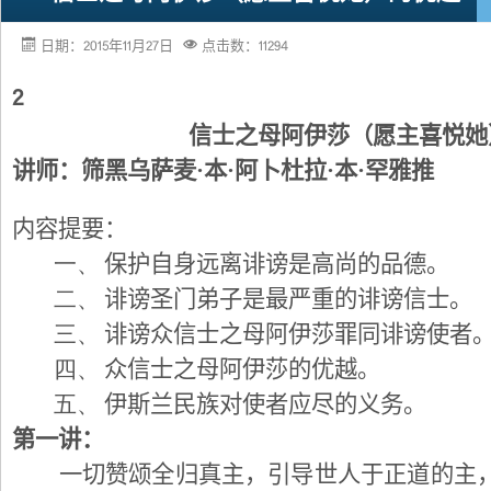
日期：2015年11月27日
点击数：11294
2
信士之母阿伊莎（愿主喜悦她
讲师：筛黑乌萨麦·本·阿卜杜拉·本·罕雅推
内容提要：
一、
保护自身远离诽谤是高尚的品德。
二、
诽谤圣门弟子是最严重的诽谤信士。
三、
诽谤众信士之母阿伊莎罪同诽谤使者
四、
众信士之母阿伊莎的优越。
五、
伊斯兰民族对使者应尽的义务。
第一讲：
一切赞颂全归真主，引导世人于正道的主