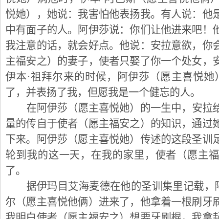
悦她），她说：我害怕他表扬我。有人说：他
中有面子的人。阿伊莎说：你们让他进来吧！
我注意的话，就会好点。他说：安拉意欲，你
主福安之）的妻子，使者只娶了你一个处女，
伊本·祖拜尔来的时候，阿伊莎（愿主喜悦她
了，并表扬了我，但愿我是一个健忘的人。
在阿伊莎（愿主喜悦她）的一生中，安拉
量的传自于使者（愿主福安之）的知识，通过
下来。阿伊莎（愿主喜悦她）传述的这段圣训
轮到我的这一天，在我的家里，使者（愿主
了。
据伊玛目艾海麦德在他的圣训集里记载，阿
尔（愿主喜悦他俩）进来了，他拿着一根刷牙
我明白使者（愿主福安之）想要牙刷棍，我拿