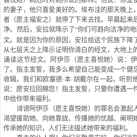
喜悦她）病危时对她所说的那样。他说：你是
的妻子，他只喜爱美好的。埃布洼的那天晚上
者（愿主福安之）就停了下来去找。早晨起来
净。然后，安拉就降示了“你们可趋向洁净的地
文。就是因为你的原因，安拉给这个民族下降
从七层天之上降示证明你清白的经文，大地上
诵读这节经文。阿伊莎（愿主喜悦她）说：
了。指主发誓，我多么希望自己能变成一个健
收辑。我们和欧塞德·本·胡戴尔在一起，听到
说：愿安拉回赐您！指主发誓，只要你遭遇一
中给你带来福利。
诽谤阿伊莎（愿主喜悦她）的罪名会激起
渴望援助她、向她靠拢、传播她的优越、阐明
传承她的知识，人们无法描述她带来的福利。