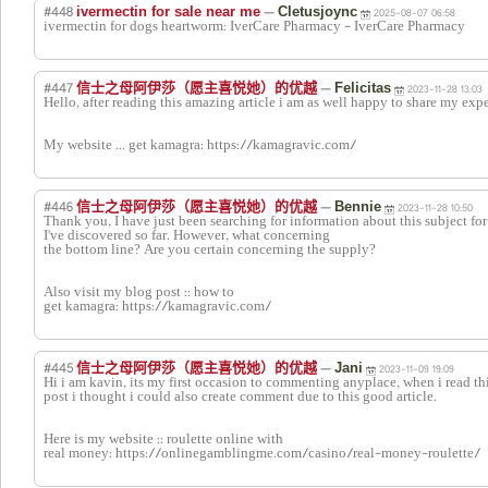
#448
—
ivermectin for sale near me
Cletusjoync
2025-08-07 06:58
ivermectin for dogs heartworm: IverCare Pharmacy - IverCare Pharmacy
#447
—
信士之母阿伊莎（愿主喜悦她）的优越
Felicitas
2023-11-28 13:03
Hello, after reading this amazing article i am as well happy to share my exp
My website ... get kamagra: https://kamagravic.com/
#446
—
信士之母阿伊莎（愿主喜悦她）的优越
Bennie
2023-11-28 10:50
Thank you, I have just been searching for information about this subject for
I've discovered so far. However, what concerning
the bottom line? Are you certain concerning the supply?
Also visit my blog post :: how to
get kamagra: https://kamagravic.com/
#445
—
信士之母阿伊莎（愿主喜悦她）的优越
Jani
2023-11-09 19:09
Hi i am kavin, its my first occasion to commenting anyplace, when i read th
post i thought i could also create comment due to this good article.
Here is my website :: roulette online with
real money: https://onlinegamblingme.com/casino/real-money-roulette/